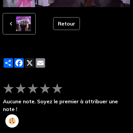
Retour
Partager
Facebook
X
Email
★
★
★
★
★
Aucune note. Soyez le premier à attribuer une
note !